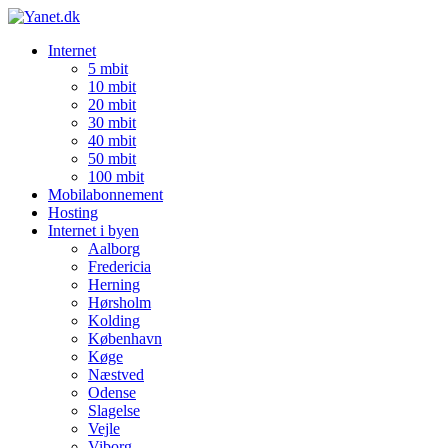
Internet
5 mbit
10 mbit
20 mbit
30 mbit
40 mbit
50 mbit
100 mbit
Mobilabonnement
Hosting
Internet i byen
Aalborg
Fredericia
Herning
Hørsholm
Kolding
København
Køge
Næstved
Odense
Slagelse
Vejle
Viborg