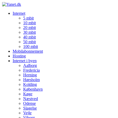
Internet
5 mbit
10 mbit
20 mbit
30 mbit
40 mbit
50 mbit
100 mbit
Mobilabonnement
Hosting
Internet i byen
Aalborg
Fredericia
Herning
Hørsholm
Kolding
København
Køge
Næstved
Odense
Slagelse
Vejle
Viborg