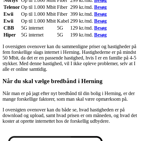
Norlys
Op til 1.000 Mbit
Fiber
299 kr./md.
Besøg
Telenor
Op til 1.000 Mbit
Fiber
299 kr./md.
Besøg
Ewii
Op til 1.000 Mbit
Fiber
399 kr./md.
Besøg
Ewii
Op til 1.000 Mbit
Kabel
299 kr./md.
Besøg
CBB
5G internet
5G
129 kr./md.
Besøg
Hiper
5G internet
5G
199 kr./md.
Besøg
I oversigten ovenover kan du sammenligne priser og hastigheder på
fem forskellige slags internet i Herning. Hastighederne er på mindst
50 Mbit, da det er en passende hastighed, hvis I er en familie på 4-5
stykker. Med denne hastighed, vil I ikke opleve problemer, selv at I
alle er online samtidig.
Når du skal vælge bredbånd i Herning
Når man er på jagt efter nyt bredbånd til din bolig i Herning, er der
mange forskellige faktorer, som man skal være opmærksom på.
I oversigten ovenover kan du både se, hvad hastigheden er på
download og upload, samt hvad prisen er om måneden, og hvad det
koster at oprette internettet hos de forskellig udbydere.