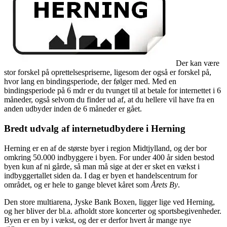
Der kan være
stor forskel på oprettelsespriserne, ligesom der også er forskel på,
hvor lang en bindingsperiode, der følger med. Med en
bindingsperiode på 6 mdr er du tvunget til at betale for internettet i 6
måneder, også selvom du finder ud af, at du hellere vil have fra en
anden udbyder inden de 6 måneder er gået.
Bredt udvalg af internetudbydere i Herning
Herning er en af de største byer i region Midtjylland, og der bor
omkring 50.000 indbyggere i byen. For under 400 år siden bestod
byen kun af ni gårde, så man må sige at der er sket en vækst i
indbyggertallet siden da. I dag er byen et handelscentrum for
området, og er hele to gange blevet kåret som
Årets By
.
Den store multiarena, Jyske Bank Boxen, ligger lige ved Herning,
og her bliver der bl.a. afholdt store koncerter og sportsbegivenheder.
Byen er en by i vækst, og der er derfor hvert år mange nye