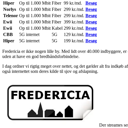
Hiper
Op til 1.000 Mbit
Fiber
99 kr./md.
Besøg
Norlys
Op til 1.000 Mbit
Fiber
299 kr./md.
Besøg
Telenor
Op til 1.000 Mbit
Fiber
299 kr./md.
Besøg
Ewii
Op til 1.000 Mbit
Fiber
399 kr./md.
Besøg
Ewii
Op til 1.000 Mbit
Kabel
299 kr./md.
Besøg
CBB
5G internet
5G
129 kr./md.
Besøg
Hiper
5G internet
5G
199 kr./md.
Besøg
Fredericia er ikke nogen lille by. Med lidt over 40.000 indbyggere, er 
uden at have en god bredbåndsforbindelse.
I dag ordner vi rigtig meget over nettet, og det gælder alt fra indkøb 
også internettet som deres kilde til sjov og afslapning.
Der streames ser