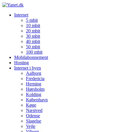
Internet
5 mbit
10 mbit
20 mbit
30 mbit
40 mbit
50 mbit
100 mbit
Mobilabonnement
Hosting
Internet i byen
Aalborg
Fredericia
Herning
Hørsholm
Kolding
København
Køge
Næstved
Odense
Slagelse
Vejle
Viborg