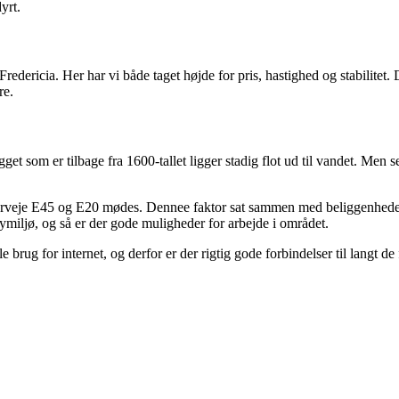
yrt.
edericia. Her har vi både taget højde for pris, hastighed og stabilitet.
re.
t som er tilbage fra 1600-tallet ligger stadig flot ud til vandet. Men 
otorveje E45 og E20 mødes. Dennee faktor sat sammen med beliggenheden i
ymiljø, og så er der gode muligheder for arbejde i området.
rug for internet, og derfor er der rigtig gode forbindelser til langt de f