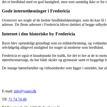
det et bredbånd med en god hastighed, men som samtidig ikke er for d
Gode internetløsninger i Fredericia
Ovenover ses nogle af de bedste bredbåndsløsninger, som du kan få i Fr
adresse. De fleste adresser i Fredericia bliver dækket af begge udbyde
Internet i den historiske by Fredericia
Byen blev oprindeligt grundlagt som en militærfæstning, og voldanlægge
selvfølgelig alligevel mulighed for noget så moderne som bredbånd.
Fredericia er også et knudepunkt for trafik, for det er her at de to m
størrelsesmæssigt, da har både skoler og gymnasie samt et hyggeligt b
De mange børnefamilier og virksomheder som ligger i området, har alle b
E-mail:
info@yanet.dk
Tlf:
71 74 74 49