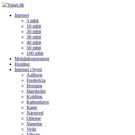
Internet
5 mbit
10 mbit
20 mbit
30 mbit
40 mbit
50 mbit
100 mbit
Mobilabonnement
Hosting
Internet i byen
Aalborg
Fredericia
Herning
Hørsholm
Kolding
København
Køge
Næstved
Odense
Slagelse
Vejle
Viborg