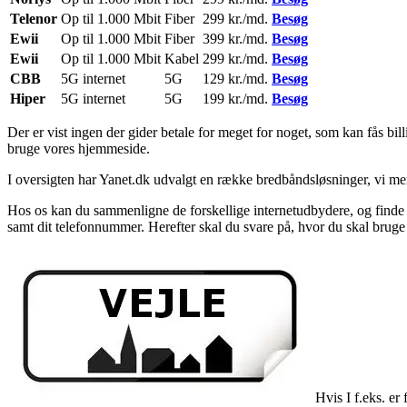
Telenor
Op til 1.000 Mbit
Fiber
299 kr./md.
Besøg
Ewii
Op til 1.000 Mbit
Fiber
399 kr./md.
Besøg
Ewii
Op til 1.000 Mbit
Kabel
299 kr./md.
Besøg
CBB
5G internet
5G
129 kr./md.
Besøg
Hiper
5G internet
5G
199 kr./md.
Besøg
Der er vist ingen der gider betale for meget for noget, som kan fås bil
bruge vores hjemmeside.
I oversigten har Yanet.dk udvalgt en række bredbåndsløsninger, vi me
Hos os kan du sammenligne de forskellige internetudbydere, og finde ud
samt dit telefonnummer. Herefter skal du svare på, hvor du skal bruge i
Hvis I f.eks. er