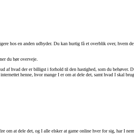
ligere hos en anden udbyder. Du kan hurtig få et overblik over, hvem der 
ner du bør overveje.
 af hvad der er billigst i forhold til den hastighed, som du behøver. Du
nternettet henne, hvor mange I er om at dele det, samt hvad I skal bruge
 fire om at dele det, og I alle elsker at game online hver for sig, har I n