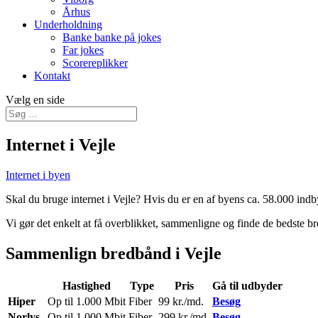
Århus
Underholdning
Banke banke på jokes
Far jokes
Scorereplikker
Kontakt
Vælg en side
Internet i Vejle
Internet i byen
Skal du bruge internet i Vejle? Hvis du er en af byens ca. 58.000 indb
Vi gør det enkelt at få overblikket, sammenligne og finde de bedste br
Sammenlign bredbånd i Vejle
Hastighed
Type
Pris
Gå til udbyder
Hiper
Op til 1.000 Mbit
Fiber
99 kr./md.
Besøg
Norlys
Op til 1.000 Mbit
Fiber
299 kr./md.
Besøg