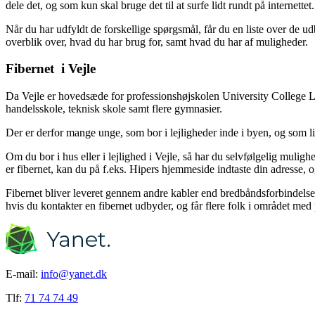
dele det, og som kun skal bruge det til at surfe lidt rundt på internettet.
Når du har udfyldt de forskellige spørgsmål, får du en liste over de u
overblik over, hvad du har brug for, samt hvad du har af muligheder.
Fibernet i Vejle
Da Vejle er hovedsæde for professionshøjskolen University College Li
handelsskole, teknisk skole samt flere gymnasier.
Der er derfor mange unge, som bor i lejligheder inde i byen, og som l
Om du bor i hus eller i lejlighed i Vejle, så har du selvfølgelig muligh
er fibernet, kan du på f.eks. Hipers hjemmeside indtaste din adresse, og
Fibernet bliver leveret gennem andre kabler end bredbåndsforbindelse, o
hvis du kontakter en fibernet udbyder, og får flere folk i området med
E-mail:
info@yanet.dk
Tlf:
71 74 74 49