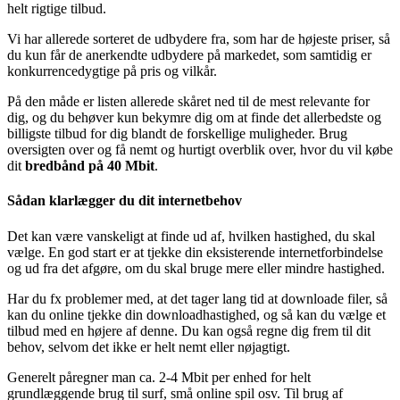
helt rigtige tilbud.
Vi har allerede sorteret de udbydere fra, som har de højeste priser, så
du kun får de anerkendte udbydere på markedet, som samtidig er
konkurrencedygtige på pris og vilkår.
På den måde er listen allerede skåret ned til de mest relevante for
dig, og du behøver kun bekymre dig om at finde det allerbedste og
billigste tilbud for dig blandt de forskellige muligheder. Brug
oversigten over og få nemt og hurtigt overblik over, hvor du vil købe
dit
bredbånd på 40 Mbit
.
Sådan klarlægger du dit internetbehov
Det kan være vanskeligt at finde ud af, hvilken hastighed, du skal
vælge. En god start er at tjekke din eksisterende internetforbindelse
og ud fra det afgøre, om du skal bruge mere eller mindre hastighed.
Har du fx problemer med, at det tager lang tid at downloade filer, så
kan du online tjekke din downloadhastighed, og så kan du vælge et
tilbud med en højere af denne. Du kan også regne dig frem til dit
behov, selvom det ikke er helt nemt eller nøjagtigt.
Generelt påregner man ca. 2-4 Mbit per enhed for helt
grundlæggende brug til surf, små online spil osv. Til brug af