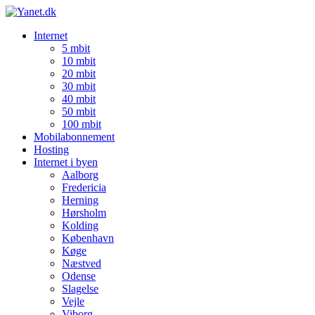
Internet
5 mbit
10 mbit
20 mbit
30 mbit
40 mbit
50 mbit
100 mbit
Mobilabonnement
Hosting
Internet i byen
Aalborg
Fredericia
Herning
Hørsholm
Kolding
København
Køge
Næstved
Odense
Slagelse
Vejle
Viborg