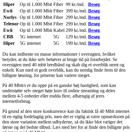
Hiper
Op til 1.000 Mbit
Fiber
99 kr./md.
Besøg
Ewii
Op til 1.000 Mbit
Fiber
399 kr./md.
Besøg
Norlys
Op til 1.000 Mbit
Fiber
299 kr./md.
Besøg
Telenor
Op til 1.000 Mbit
Fiber
299 kr./md.
Besøg
Ewii
Op til 1.000 Mbit
Kabel
299 kr./md.
Besøg
CBB
5G internet
5G
129 kr./md.
Besøg
Hiper
5G internet
5G
199 kr./md.
Besøg
Du kan indhente en masse informationer i oversigten, hvilket
betyder, at du ikke selv behøver at bruge tid på forarbejdet. Se
oversigten med 40 mbit bredbånd og skab dig et overblik nemt og
enkelt. Kun med et godt overblik, kan du nemlig finde frem til den
billigste løsning, for priserne kan variere meget.
På 40 Mbit/s er du oppe på en ganske høj hastighed, som kan
understøtte selv meget høje krav til online streaming og deles
mellem 4-5 enheder eller endda flere, afhængig af jeres
internetforbrug.
På grund af den store konkurrence kan du faktisk få 40 Mbit internet
til en rigtig fordelagtig pris, men det er vigtig at være opmærksom på
den store variation mellem udbyderne, så du ikke blot vælger det
første og det bedste tilbud. Læs med her for at finde den billigste pris